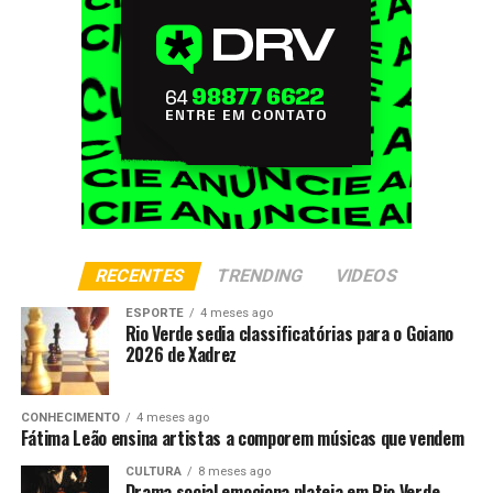
RECENTES
TRENDING
VIDEOS
ESPORTE
4 meses ago
Rio Verde sedia classificatórias para o Goiano
2026 de Xadrez
CONHECIMENTO
4 meses ago
Fátima Leão ensina artistas a comporem músicas que vendem
CULTURA
8 meses ago
Drama social emociona plateia em Rio Verde