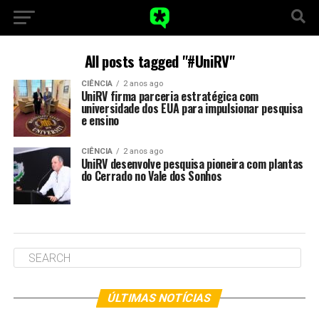
All posts tagged "#UniRV"
CIÊNCIA
2 anos ago
UniRV firma parceria estratégica com
universidade dos EUA para impulsionar pesquisa
e ensino
CIÊNCIA
2 anos ago
UniRV desenvolve pesquisa pioneira com plantas
do Cerrado no Vale dos Sonhos
ÚLTIMAS NOTÍCIAS