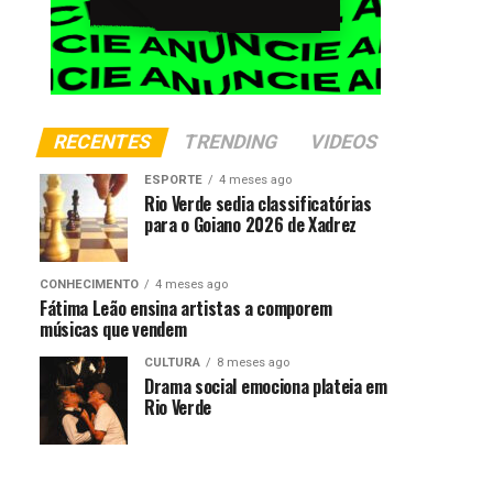
RECENTES
TRENDING
VIDEOS
ESPORTE
4 meses ago
Rio Verde sedia classificatórias
para o Goiano 2026 de Xadrez
CONHECIMENTO
4 meses ago
Fátima Leão ensina artistas a comporem
músicas que vendem
CULTURA
8 meses ago
Drama social emociona plateia em
Rio Verde