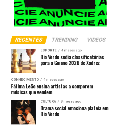
RECENTES
TRENDING
VIDEOS
ESPORTE
4 meses ago
Rio Verde sedia classificatórias
para o Goiano 2026 de Xadrez
CONHECIMENTO
4 meses ago
Fátima Leão ensina artistas a comporem
músicas que vendem
CULTURA
8 meses ago
Drama social emociona plateia em
Rio Verde