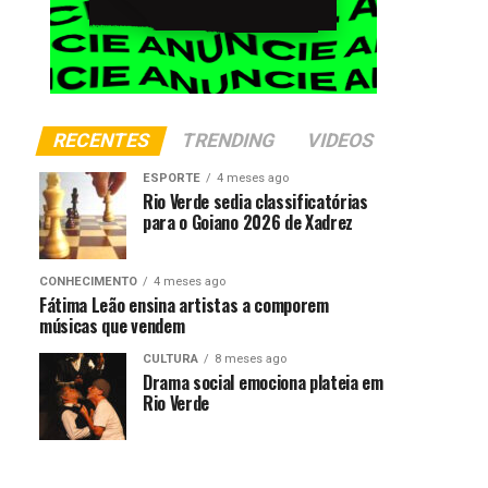
RECENTES
TRENDING
VIDEOS
ESPORTE
4 meses ago
Rio Verde sedia classificatórias
para o Goiano 2026 de Xadrez
CONHECIMENTO
4 meses ago
Fátima Leão ensina artistas a comporem
músicas que vendem
CULTURA
8 meses ago
Drama social emociona plateia em
Rio Verde