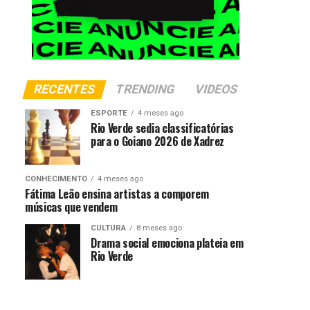
RECENTES
TRENDING
VIDEOS
ESPORTE
4 meses ago
Rio Verde sedia classificatórias
para o Goiano 2026 de Xadrez
CONHECIMENTO
4 meses ago
Fátima Leão ensina artistas a comporem
músicas que vendem
CULTURA
8 meses ago
Drama social emociona plateia em
Rio Verde