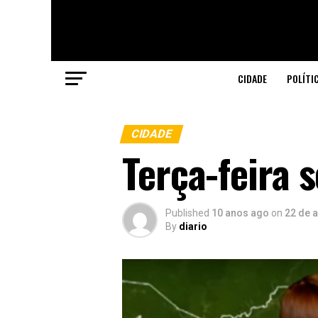
CIDADE
POLÍTI
CIDADE
Terça-feira 
Published
10 anos ago
on
22 de 
By
diario