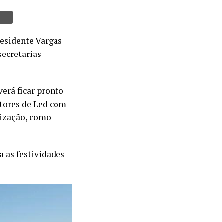
residente Vargas
secretarias
erá ficar pronto
etores de Led com
tização, como
 as festividades