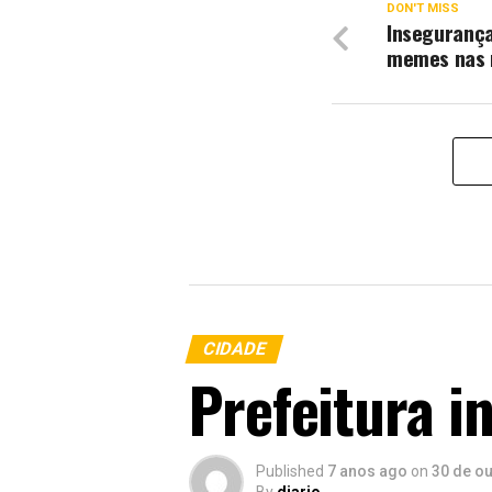
DON'T MISS
Insegurança
memes nas r
CIDADE
Prefeitura i
Published
7 anos ago
on
30 de o
By
diario