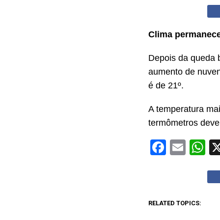
Clima permanece
Depois da queda b
aumento de nuven
é de 21
º.
A temperatura mai
termômetros dev
Facebo
Emai
W
RELATED TOPICS: