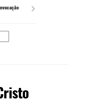
onvocação
Cristo