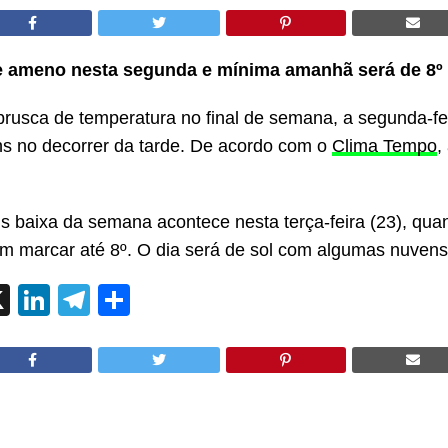
 ameno nesta segunda e mínima amanhã será de 8
º
rusca de temperatura no final de semana, a segunda-fei
s no decorrer da tarde. De acordo com o
Clima Tempo
,
s baixa da semana acontece nesta terça-feira (23), qua
em marcar até
8
º. O dia será de sol com algumas nuven
ok
l
hatsApp
X
LinkedIn
Telegram
Share