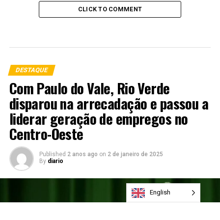
CLICK TO COMMENT
DESTAQUE
Com Paulo do Vale, Rio Verde
disparou na arrecadação e passou a
liderar geração de empregos no
Centro-Oeste
Published
2 anos ago
on
2 de janeiro de 2025
By
diario
English