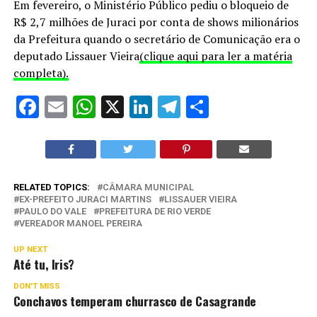
Em fevereiro, o Ministério Público pediu o bloqueio de
R$ 2,7 milhões de Juraci por conta de shows milionários
da Prefeitura quando o secretário de Comunicação era o
deputado Lissauer Vieira
(clique aqui para ler a matéria
completa).
Facebook
Email
WhatsApp
X
LinkedIn
Telegram
Share
RELATED TOPICS:
CÂMARA MUNICIPAL
EX-PREFEITO JURACI MARTINS
LISSAUER VIEIRA
PAULO DO VALE
PREFEITURA DE RIO VERDE
VEREADOR MANOEL PEREIRA
UP NEXT
Até tu, Iris?
DON'T MISS
Conchavos temperam churrasco de Casagrande