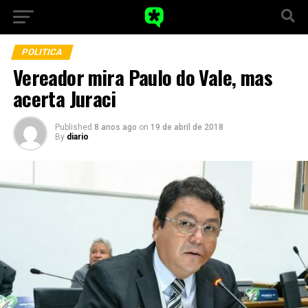
POLITICA
Vereador mira Paulo do Vale, mas
acerta Juraci
Published
8 anos ago
on
19 de abril de 2018
By
diario