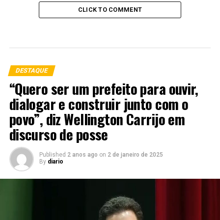
CLICK TO COMMENT
DESTAQUE
“Quero ser um prefeito para ouvir,
dialogar e construir junto com o
povo”, diz Wellington Carrijo em
discurso de posse
Published
2 anos ago
on
2 de janeiro de 2025
By
diario