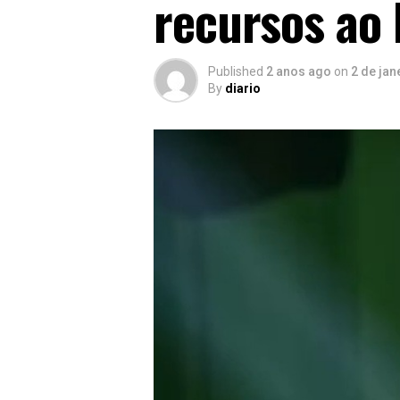
recursos ao 
Published
2 anos ago
on
2 de jan
By
diario