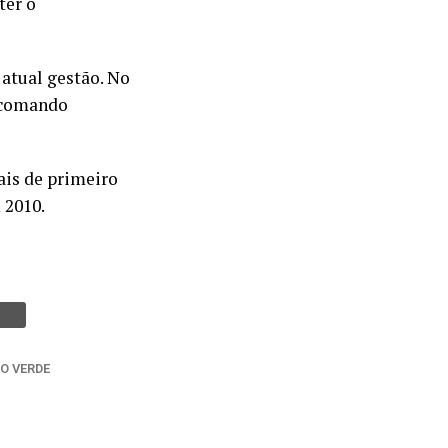
ter o
 atual gestão. No
o comando
ais de primeiro
 2010.
IO VERDE