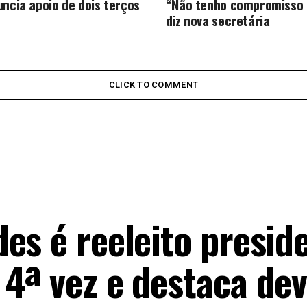
uncia apoio de dois terços
“Não tenho compromisso d
diz nova secretária
CLICK TO COMMENT
es é reeleito presid
4ª vez e destaca de