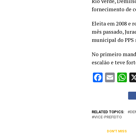
Rio Verde, Demilso
fornecimento de co
Eleita em 2008 e r
mês passado, Jura
municipal do PPS n
No primeiro manda
escalão e teve for
Facebo
Emai
W
RELATED TOPICS:
DE
VICE-PREFEITO
DON'T MISS