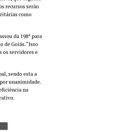
os recursos serão
oritárias como
ssou da 198ª para
o de Goiás. “Isso
 os servidores e
al, sendo esta a
a por unanimidade.
ficiência na
ativo.