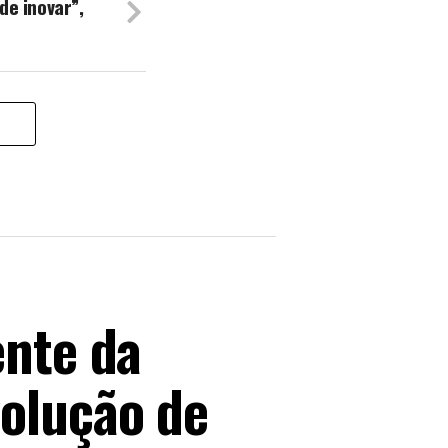
e inovar”,
ente da
volução de