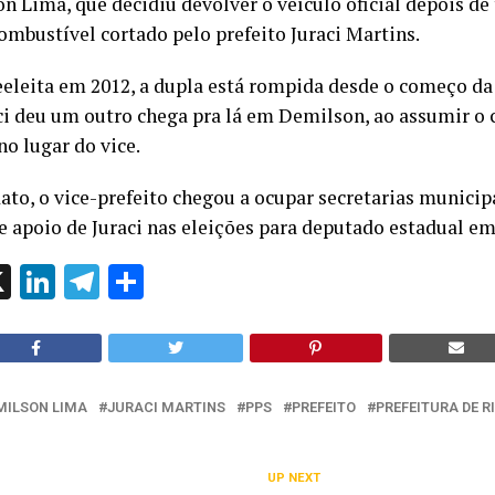
n Lima, que decidiu devolver o veículo oficial depois de 
mbustível cortado pelo prefeito Juraci Martins.
eeleita em 2012, a dupla está rompida desde o começo da
ci deu um outro chega pra lá em Demilson, ao assumir 
o lugar do vice.
to, o vice-prefeito chegou a ocupar secretarias municip
te apoio de Juraci nas eleições para deputado estadual em
ok
l
hatsApp
X
LinkedIn
Telegram
Share
MILSON LIMA
JURACI MARTINS
PPS
PREFEITO
PREFEITURA DE R
UP NEXT