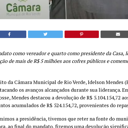
dato como vereador e quarto como presidente da Casa, 
ução de mais de R$ 5 milhões aos cofres públicos e comem
eito da Câmara Municipal de Rio Verde, Idelson Mendes (P
acando os avanços alcançados durante sua liderança. E
osse, Mendes destacou a devolução de R$ 5.104.154,72 aos
ntos acumulados de R$ 524.154,72, provenientes do repas
imos a presidência, tivemos que reter na fonte do munic
ra, ao final do mandato, fizemos uma devolução signific