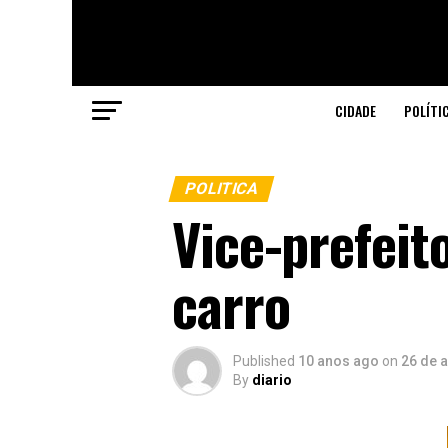
CIDADE
POLÍTI
POLITICA
Vice-prefeit
carro
Published
10 anos ago
on
26 de a
By
diario