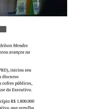
Idelson Mendes
orou avanços na
RD), iniciou seu
m discurso
 cofres públicos,
se do Executivo.
ípio R$ 1.800.000
ativa, que orgulha