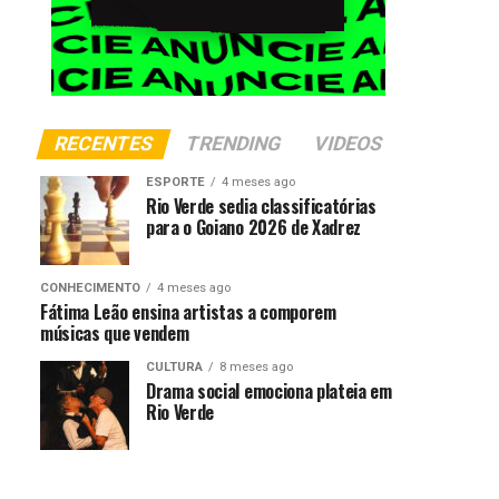
RECENTES
TRENDING
VIDEOS
ESPORTE
4 meses ago
Rio Verde sedia classificatórias
para o Goiano 2026 de Xadrez
CONHECIMENTO
4 meses ago
Fátima Leão ensina artistas a comporem
músicas que vendem
CULTURA
8 meses ago
Drama social emociona plateia em
Rio Verde