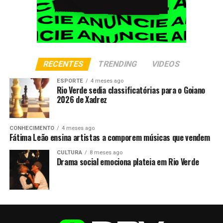
RECENTES
TRENDING
VIDEOS
ESPORTE
4 meses ago
Rio Verde sedia classificatórias para o Goiano
2026 de Xadrez
CONHECIMENTO
4 meses ago
Fátima Leão ensina artistas a comporem músicas que vendem
CULTURA
8 meses ago
Drama social emociona plateia em Rio Verde