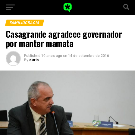
FAMILIOCRACIA
Casagrande agradece governador
por manter mamata
Published
10 anos ago
on
14 de setembro de 2016
By
diario