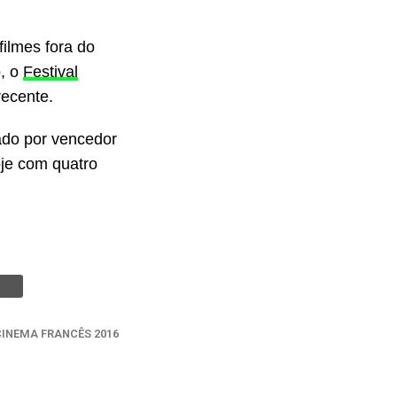
filmes fora do
o, o
Festival
recente.
zado por vencedor
oje com quatro
CINEMA FRANCÊS 2016