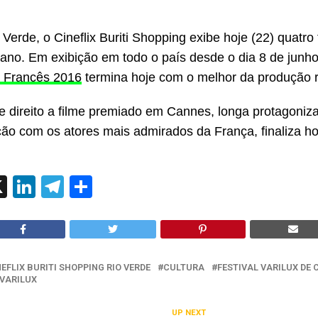
Verde, o Cineflix Buriti Shopping exibe hoje (22) quatro 
diano. Em exibição em todo o país desde o dia 8 de junh
a Francês 2016
termina hoje com o melhor da produção 
eve direito a filme premiado em Cannes, longa protagoni
ão com os atores mais admirados da França, finaliza h
ok
l
hatsApp
X
LinkedIn
Telegram
Share
NEFLIX BURITI SHOPPING RIO VERDE
CULTURA
FESTIVAL VARILUX DE 
VARILUX
UP NEXT