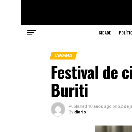
CIDADE
POLÍTI
CINEMA
Festival de 
Buriti
Published
10 anos ago
on
22 de 
By
diario