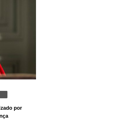
izado por
ança