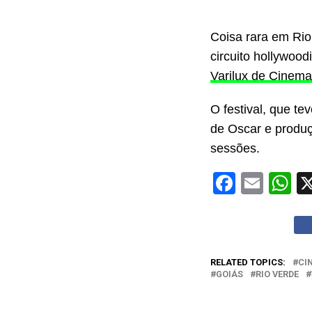
Coisa rara em Rio 
circuito hollywoo
Varilux de Cinem
O festival, que t
de Oscar e produç
sessões.
Facebo
Emai
W
RELATED TOPICS:
CI
GOIÁS
RIO VERDE