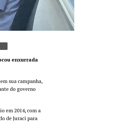
ocou enxurrada
o em sua campanha,
tante do governo
cio em 2014, com a
do de Juraci para