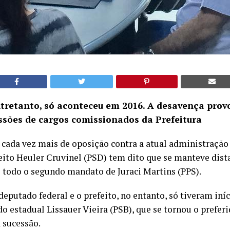
retanto, só aconteceu em 2016. A desavença prov
ssões de cargos comissionados da Prefeitura
ada vez mais de oposição contra a atual administraçã
feito Heuler Cruvinel (PSD) tem dito que se manteve dis
 todo o segundo mandato de Juraci Martins (PPS).
 deputado federal e o prefeito, no entanto, só tiveram iní
o estadual Lissauer Vieira (PSB), que se tornou o preferi
 sucessão.