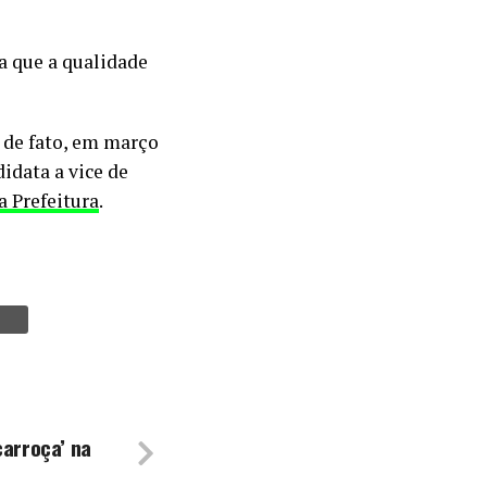
a que a qualidade
 de fato, em março
idata a vice de
a Prefeitura
.
carroça’ na