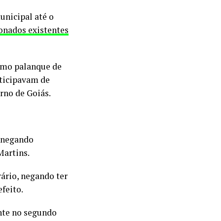
unicipal até o
onados existentes
smo palanque de
rticipavam de
erno de Goiás.
o negando
Martins.
ário, negando ter
feito.
nte no segundo