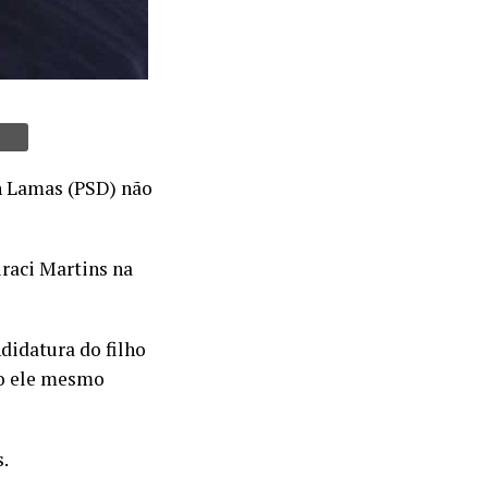
n Lamas (PSD) não
uraci Martins na
didatura do filho
do ele mesmo
s.