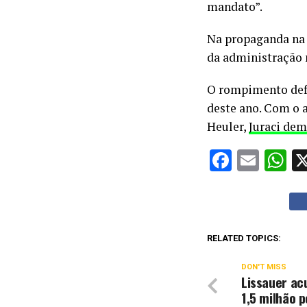
mandato”.
Na propaganda na T
da administração 
O rompimento defi
deste ano. Com o a
Heuler,
Juraci dem
Facebo
Emai
W
RELATED TOPICS:
DON'T MISS
Lissauer ac
1,5 milhão p