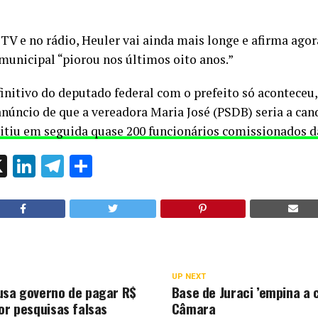
V e no rádio, Heuler vai ainda mais longe e afirma agor
municipal “piorou nos últimos oito anos.”
nitivo do deputado federal com o prefeito só aconteceu,
núncio de que a vereadora Maria José (PSDB) seria a cand
itiu em seguida quase 200 funcionários comissionados d
ok
l
hatsApp
X
LinkedIn
Telegram
Share
UP NEXT
usa governo de pagar R$
Base de Juraci ’empina a 
or pesquisas falsas
Câmara