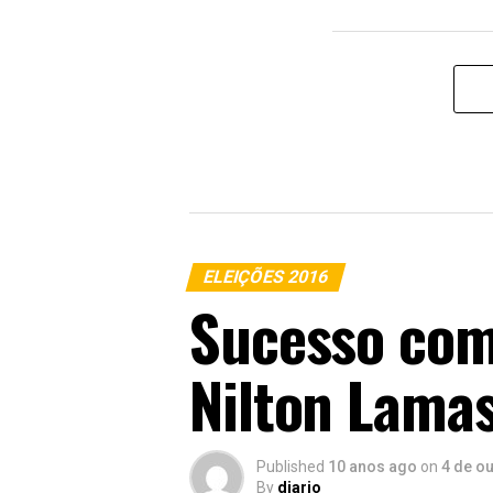
ELEIÇÕES 2016
Sucesso como
Nilton Lama
Published
10 anos ago
on
4 de o
By
diario