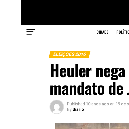
CIDADE
POLÍTI
ELEIÇÕES 2016
Heuler nega
mandato de 
Published
10 anos ago
on
19 de 
By
diario