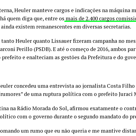
nterna, Heuler manteve cargos e indicações na máquina m
 há quem diga que, entre os
mais de 2.400 cargos comissi
, ainda existem remanescentes em diversas secretarias.
, tanto Heuler quanto Lissauer fizeram campanha no me
arconi Perillo (PSDB). E até o começo de 2016, ambos pa
 prefeito e enalteciam as gestões da Prefeitura e do gov
Heuler concedeu uma entrevista ao jornalista Costa Filh
rumores” de uma ruptura política com o prefeito Juraci 
atina na Rádio Morada do Sol, afirmou exatamente o contr
olítico com o governo durante o segundo mandato do pre
 tomando um rumo que eu não queria e me mantive dista