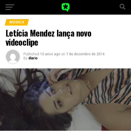
MÚSICA
Letícia Mendez lança novo
videoclipe
Published
10 anos ago
on
7 de dezembro de 2016
By
diario