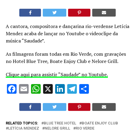
A cantora, compositora e dançarina rio-verdense Letícia
Mendez acaba de lançar no Youtube o videoclipe da
música “Saudade”.
As filmagens foram todas em Rio Verde, com gravações
no Hotel Blue Tree, Boate Enjoy Club e Nelore Grill.
Clique aqui para assistir “Saudade” no Youtube.
Facebook
Email
WhatsApp
X
LinkedIn
Telegram
Share
RELATED TOPICS:
BLUE TREE HOTEL
BOATE ENJOY CLUB
LETÍCIA MENDEZ
NELORE GRILL
RIO VERDE