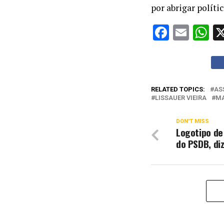
por abrigar políti
Facebo
Emai
W
RELATED TOPICS:
AS
LISSAUER VIEIRA
MA
DON'T MISS
Logotipo de 
do PSDB, di