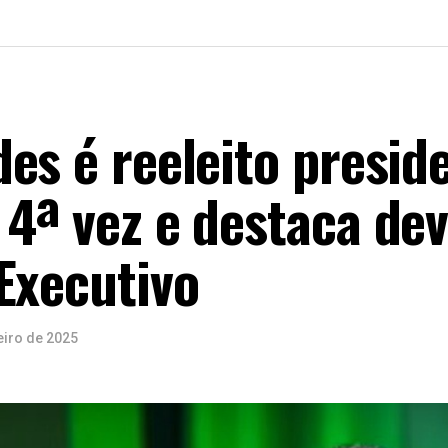
es é reeleito presid
4ª vez e destaca de
Executivo
eiro de 2025