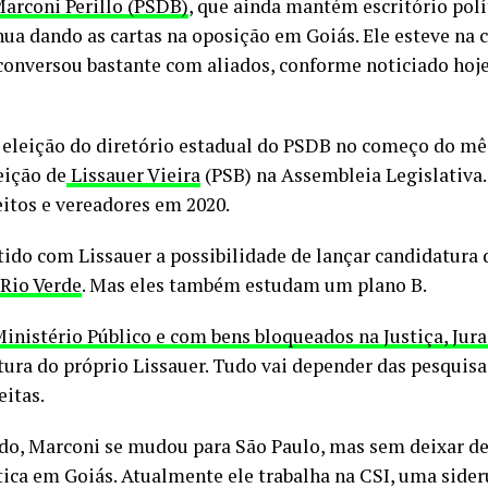
arconi Perillo (PSDB)
, que ainda mantém escritório polí
ua dando as cartas na oposição em Goiás. Ele esteve na c
 conversou bastante com aliados, conforme noticiado hoj
 eleição do diretório estadual do PSDB no começo do mês
eição de
Lissauer Vieira
(PSB) na Assembleia Legislativa.
eitos e vereadores em 2020.
ido com Lissauer a possibilidade de lançar candidatura
 Rio Verde
. Mas eles também estudam um plano B.
inistério Público e com bens bloqueados na Justiça, Jura
ra do próprio Lissauer. Tudo vai depender das pesquisas
eitas.
do, Marconi se mudou para São Paulo, mas sem deixar de
tica em Goiás. Atualmente ele trabalha na CSI, uma side