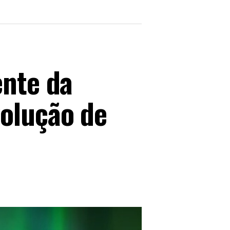
ente da
volução de