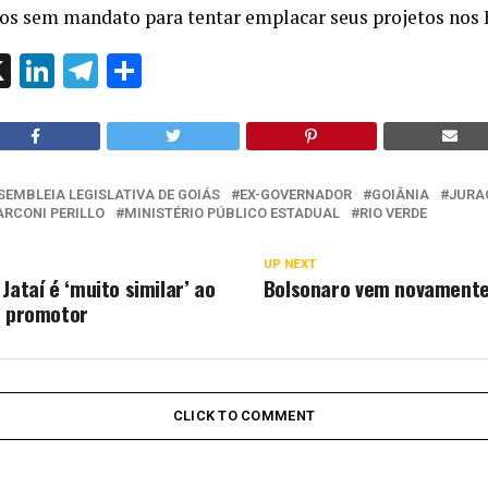
cos sem mandato para tentar emplacar seus projetos nos 
ok
l
hatsApp
X
LinkedIn
Telegram
Share
SEMBLEIA LEGISLATIVA DE GOIÁS
EX-GOVERNADOR
GOIÂNIA
JURA
RCONI PERILLO
MINISTÉRIO PÚBLICO ESTADUAL
RIO VERDE
UP NEXT
Jataí é ‘muito similar’ ao
Bolsonaro vem novamente
z promotor
CLICK TO COMMENT