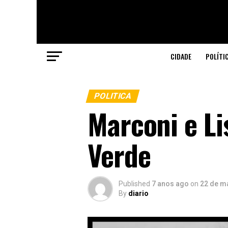
CIDADE
POLÍTI
POLITICA
Marconi e Li
Verde
Published
7 anos ago
on
22 de m
By
diario