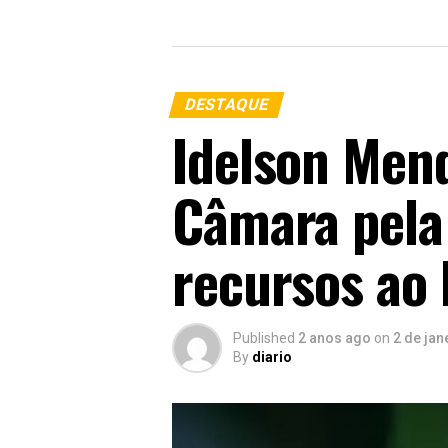
DESTAQUE
Idelson Mend
Câmara pela 
recursos ao 
Published
2 anos ago
on
2 de jan
By
diario