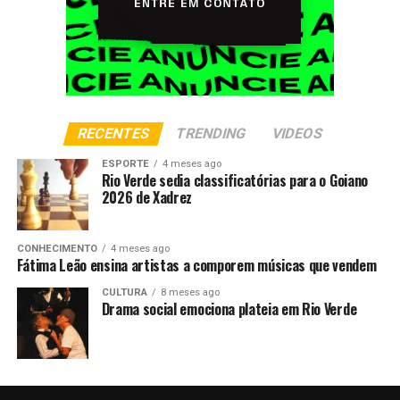
RECENTES
TRENDING
VIDEOS
ESPORTE
4 meses ago
Rio Verde sedia classificatórias para o Goiano
2026 de Xadrez
CONHECIMENTO
4 meses ago
Fátima Leão ensina artistas a comporem músicas que vendem
CULTURA
8 meses ago
Drama social emociona plateia em Rio Verde