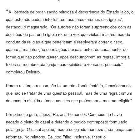
“
A liberdade de organização religiosa é decorrência do Estado laico, o
qual este não poderá interferir em assuntos internos das igrejas”,
destacou o magistrado. “Os autores não foram surpreendidos com as
decisões do pastor da igreja ré, uma vez que violaram as normas de
conduta da religião a que pertenciam e resolveram correr o risco,
quanto a manutenção de relações sexuais antes do casamento, de
forma que não podem querer, após descumprirem as regras, impor a
todos os membros da igreja suas opiniões e vontades pessoais”,
completou Delintro.
Para o relator, a recusa não foi um ato discriminatório, “considerando
que não se tratar de uma questão pessoal, mas de uma regra comum
de conduta dirigida a todos aqueles que professam a mesma religião”.
Em primeiro grau, a juíza Rozana Fernandes Camapum já havia
negado o pleito do casal e deferido o pedido contraposto formulado
pela igreja. O casal apelou, mas o colegiado manteve a sentença sem
reformas. No relatório, Delintro Filho, inclusive, frisou o