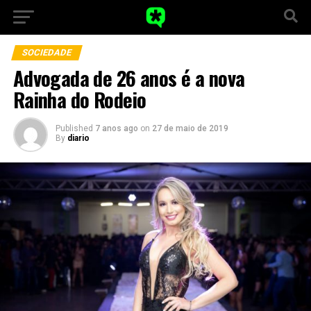
SOCIEDADE
Advogada de 26 anos é a nova
Rainha do Rodeio
Published
7 anos ago
on
27 de maio de 2019
By
diario