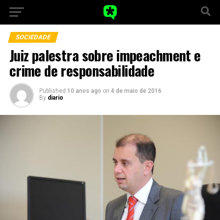
SOCIEDADE
Juiz palestra sobre impeachment e
crime de responsabilidade
Published
10 anos ago
on
4 de maio de 2016
By
diario