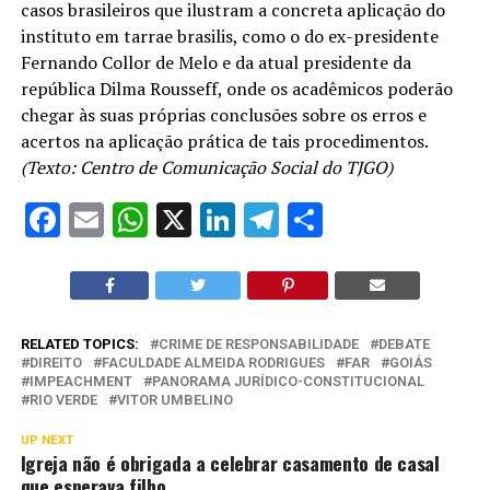
casos brasileiros que ilustram a concreta aplicação do
instituto em tarrae brasilis, como o do ex-presidente
Fernando Collor de Melo e da atual presidente da
república Dilma Rousseff, onde os acadêmicos poderão
chegar às suas próprias conclusões sobre os erros e
acertos na aplicação prática de tais procedimentos.
(Texto: Centro de Comunicação Social do TJGO)
Facebook
Email
WhatsApp
X
LinkedIn
Telegram
Share
RELATED TOPICS:
CRIME DE RESPONSABILIDADE
DEBATE
DIREITO
FACULDADE ALMEIDA RODRIGUES
FAR
GOIÁS
IMPEACHMENT
PANORAMA JURÍDICO-CONSTITUCIONAL
RIO VERDE
VITOR UMBELINO
UP NEXT
Igreja não é obrigada a celebrar casamento de casal
que esperava filho