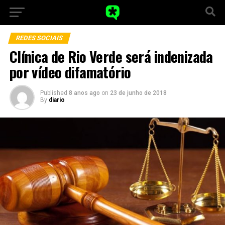
REDES SOCIAIS
Clínica de Rio Verde será indenizada
por vídeo difamatório
Published
8 anos ago
on
23 de junho de 2018
By
diario