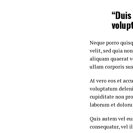
“Duis 
volupt
Neque porro quisqu
velit, sed quia n
aliquam quaerat v
ullam corporis sus
At vero eos et ac
voluptatum deleni
cupiditate non pro
laborum et doloru
Quis autem vel eum
consequatur, vel i