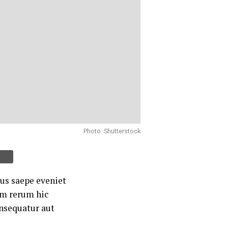
Photo: Shutterstock
us saepe eveniet
um rerum hic
onsequatur aut