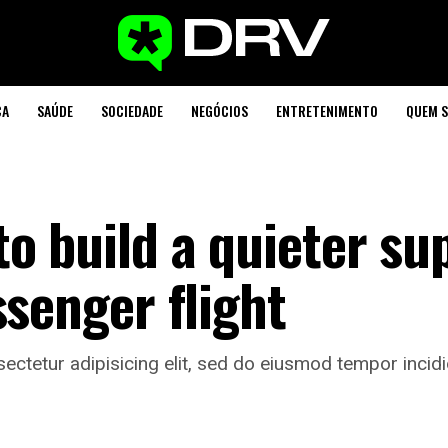
CA
SAÚDE
SOCIEDADE
NEGÓCIOS
ENTRETENIMENTO
QUEM 
o build a quieter su
ssenger flight
ctetur adipisicing elit, sed do eiusmod tempor incidid
dIn
legram
Share