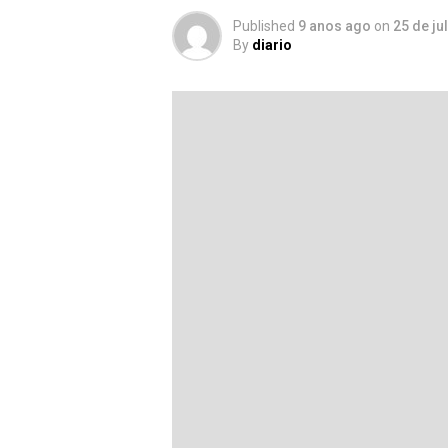
Published
9 anos ago
on
25 de ju
By
diario