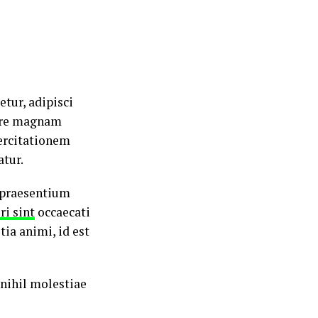
tur, adipisci
ore magnam
ercitationem
atur.
s praesentium
ri sint
occaecati
tia animi, id est
 nihil molestiae