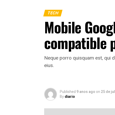
TECH
Mobile Goog
compatible 
Neque porro quisquam est, qui do
eius.
Published
9 anos ago
on
25 de ju
By
diario