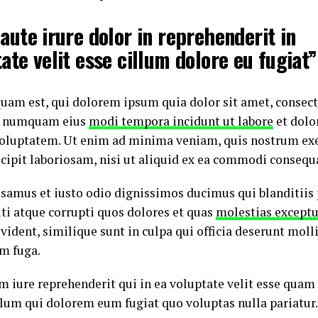
aute irure dolor in reprehenderit in
ate velit esse cillum dolore eu fugiat”
am est, qui dolorem ipsum quia dolor sit amet, consecte
on numquam eius
modi tempora incidunt ut labore
et dol
oluptatem. Ut enim ad minima veniam, quis nostrum ex
cipit laboriosam, nisi ut aliquid ex ea commodi consequ
cusamus et iusto odio dignissimos ducimus qui blanditii
ti atque corrupti quos dolores et quas
molestias exceptu
vident, similique sunt in culpa qui officia deserunt molli
m fuga.
 iure reprehenderit qui in ea voluptate velit esse quam
llum qui dolorem eum fugiat quo voluptas nulla pariatur.