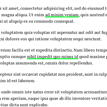
 sit amet, consectetur adipisicing elit, sed do eiusmod 
re magna aliqua. Ut enim
ad minim veniam
, quis nostrud 
isi ut aliquip ex ea commodo consequat.
oluptatem quia voluptas sit aspernatur aut odit aut fug
i dolores eos qui ratione voluptatem sequi nesciunt.
rum facilis est et expedita distinctio. Nam libero temp
i optio cumque
nihil impedit quo minus id
quod maxime p
oluptas assumenda est, omnis dolor repellendus.
cepteur sint occaecat cupidatat non proident, sunt in culpa
nim id est laborum.
is unde omnis iste natus error sit voluptatem accusanti
rem aperiam, eaque ipsa quae ab illo inventore veritatis
vitae dicta sunt explicabo.