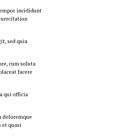
tempor incididunt
exercitation
it, sed quia
ore, cum soluta
laceat facere
 qui officia
um doloremque
 et quasi