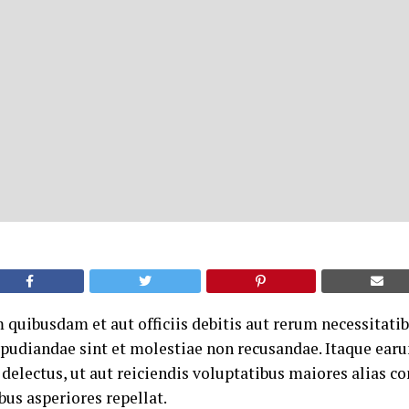
quibusdam et aut officiis debitis aut rerum necessitatib
epudiandae sint et molestiae non recusandae. Itaque ear
delectus, ut aut reiciendis voluptatibus maiores alias c
bus asperiores repellat.