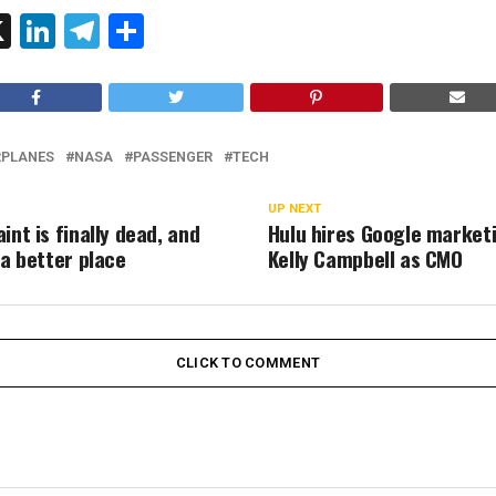
ok
l
hatsApp
X
LinkedIn
Telegram
Share
RPLANES
NASA
PASSENGER
TECH
UP NEXT
int is finally dead, and
Hulu hires Google market
 a better place
Kelly Campbell as CMO
CLICK TO COMMENT