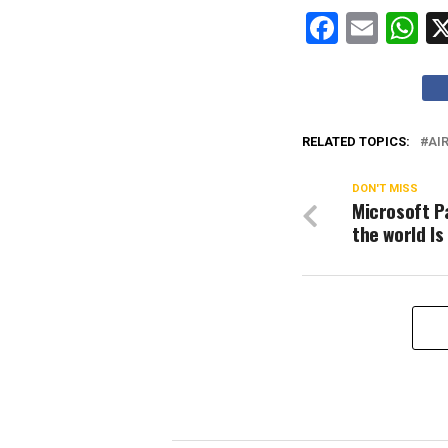
Facebo
Emai
W
RELATED TOPICS:
AI
DON'T MISS
Microsoft Pa
the world Is