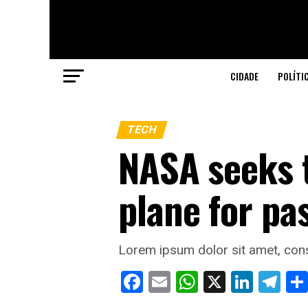
CIDADE
POLÍTI
TECH
NASA seeks t
plane for pa
Lorem ipsum dolor sit amet, conse
Facebook
Email
WhatsApp
X
Linke
Te