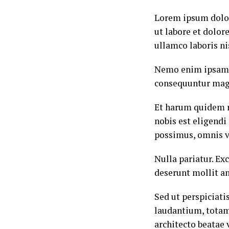
Lorem ipsum dolor
ut labore et dolo
ullamco laboris n
Nemo enim ipsam v
consequuntur magn
Et harum quidem re
nobis est eligend
possimus, omnis v
Nulla pariatur. Ex
deserunt mollit a
Sed ut perspiciat
laudantium, totam 
architecto beatae 