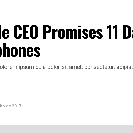
le CEO Promises 11 
phones
lorem ipsum quia dolor sit amet, consectetur, adipis
lho de 2017