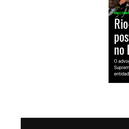
MAÇONAR
Rio
pos
no 
O advog
Suprem
entidade