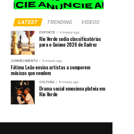
LATEST
TRENDING
VIDEOS
ESPORTE
4 meses ago
Rio Verde sedia classificatórias
para o Goiano 2026 de Xadrez
CONHECIMENTO
4 meses ago
Fátima Leão ensina artistas a comporem
músicas que vendem
CULTURA
8 meses ago
Drama social emociona plateia em
Rio Verde