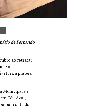
inário de Fernando
embro ao retratar
ão e a
ível fez a plateia
ia Municipal de
irro Céu Azul,
ou por conta do