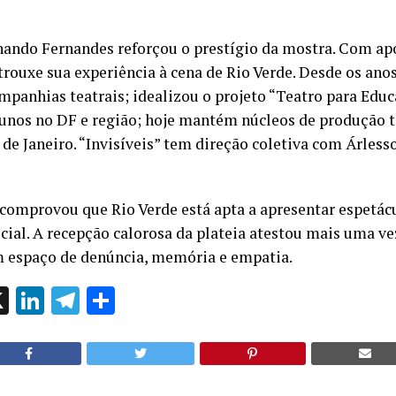
nando Fernandes reforçou o prestígio da mostra. Com apo
 trouxe sua experiência à cena de Rio Verde. Desde os ano
panhias teatrais; idealizou o projeto “Teatro para Educ
lunos no DF e região; hoje mantém núcleos de produção
de Janeiro. “Invisíveis” tem direção coletiva com Árless
comprovou que Rio Verde está apta a apresentar espetác
social. A recepção calorosa da plateia atestou mais uma ve
 espaço de denúncia, memória e empatia.
ok
l
hatsApp
X
LinkedIn
Telegram
Share