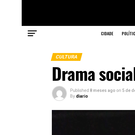
CIDADE
POLÍTI
CULTURA
Drama socia
Published
8 meses ago
on
5 de 
By
diario