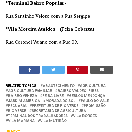
*Terminal Bairro Popular-
Rua Santinho Veloso com a Rua Sergipe
*Vila Moreira Ataídes – (Feira Coberta)
Rua Coronel Vaiano com a Rua 09.
RELATED TOPICS:
ABASTECIMENTO
AGRICULTURA
AGRICULTURA FAMILIAR
BAIRRO VALDECI PIRES
BAIRRO VENEZA
FEIRA LIVRE
GERLOS MENDONÇA
JARDIM AMÉRICA
MORADA DO SOL
PAULO DO VALE
PECUÁRIA
PREFEITURA DE RIO VERDE
PROMISSÃO
RIO VERDE
SECRETARIA DE AGRICULTURA
TERMINAL DOS TRABALHADORES
VILA BORGES
VILA MARIANA
VILA MUTIRÃO
UP NEXT