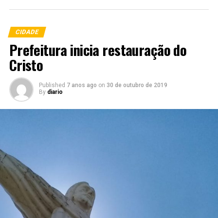
CIDADE
Prefeitura inicia restauração do
Cristo
Published
7 anos ago
on
30 de outubro de 2019
By
diario