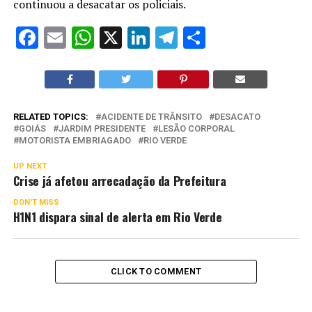
continuou a desacatar os policiais.
Facebook
Email
WhatsApp
X
LinkedIn
Telegram
Share
RELATED TOPICS:
ACIDENTE DE TRÂNSITO
DESACATO
GOIÁS
JARDIM PRESIDENTE
LESÃO CORPORAL
MOTORISTA EMBRIAGADO
RIO VERDE
UP NEXT
Crise já afetou arrecadação da Prefeitura
DON'T MISS
H1N1 dispara sinal de alerta em Rio Verde
CLICK TO COMMENT