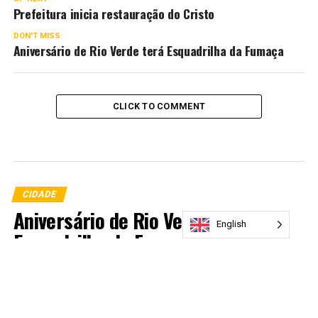
Prefeitura inicia restauração do Cristo
DON'T MISS
Aniversário de Rio Verde terá Esquadrilha da Fumaça
CLICK TO COMMENT
CIDADE
Aniversário de Rio Verde terá
English
Esquadrilha da Fumaça
Published
7 anos ago
on
23 de maio de 2019
By
diario