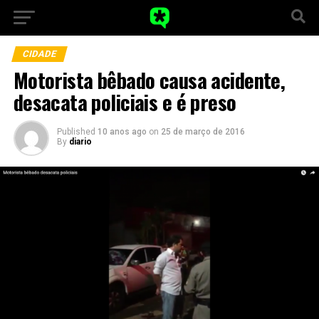
CIDADE
Motorista bêbado causa acidente,
desacata policiais e é preso
Published
10 anos ago
on
25 de março de 2016
By
diario