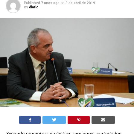
Published
7 anos ago
on
3 de abril de 2019
By
diario
Segundo promotora de Justiça, servidores contratados