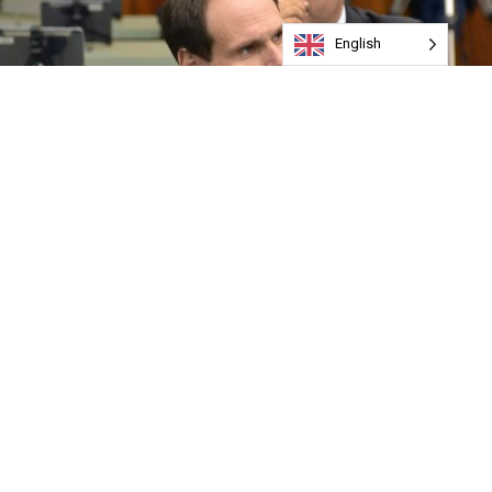
English
Deputado nega que tenha feito promoção pessoal, mas
omite que fez propaganda enganosa na divulgação de
festa. Na verdade, show foi bancado com verbas da
Prefeitura e até de outros deputados