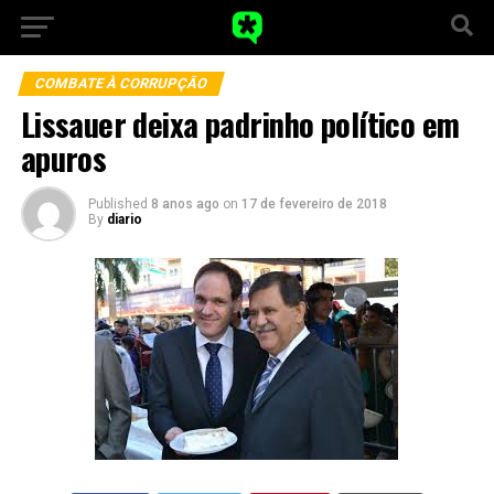
COMBATE À CORRUPÇÃO
Lissauer deixa padrinho político em
apuros
Published
8 anos ago
on
17 de fevereiro de 2018
By
diario