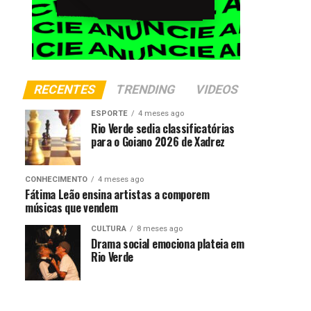
RECENTES
TRENDING
VIDEOS
ESPORTE
4 meses ago
Rio Verde sedia classificatórias
para o Goiano 2026 de Xadrez
CONHECIMENTO
4 meses ago
Fátima Leão ensina artistas a comporem
músicas que vendem
CULTURA
8 meses ago
Drama social emociona plateia em
Rio Verde