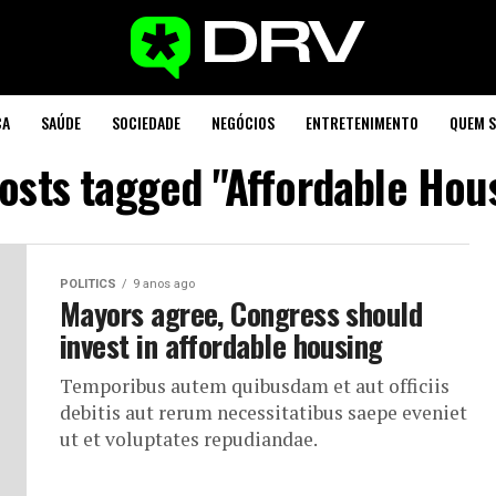
CA
SAÚDE
SOCIEDADE
NEGÓCIOS
ENTRETENIMENTO
QUEM 
posts tagged "Affordable Hou
POLITICS
9 anos ago
Mayors agree, Congress should
invest in affordable housing
Temporibus autem quibusdam et aut officiis
debitis aut rerum necessitatibus saepe eveniet
ut et voluptates repudiandae.