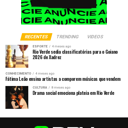
RECENTES
TRENDING
VIDEOS
ESPORTE
4 meses ago
Rio Verde sedia classificatórias para o Goiano
2026 de Xadrez
CONHECIMENTO
4 meses ago
Fátima Leão ensina artistas a comporem músicas que vendem
CULTURA
8 meses ago
Drama social emociona plateia em Rio Verde