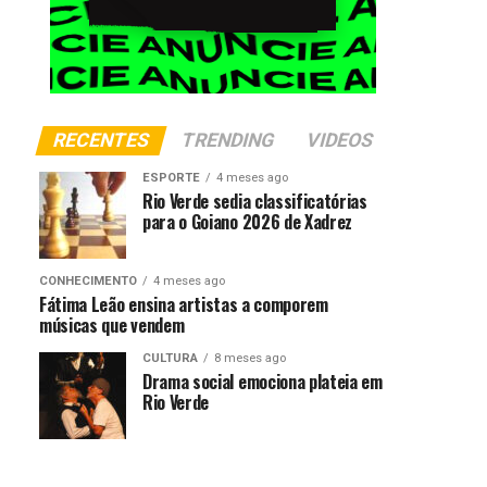
RECENTES
TRENDING
VIDEOS
ESPORTE
4 meses ago
Rio Verde sedia classificatórias
para o Goiano 2026 de Xadrez
CONHECIMENTO
4 meses ago
Fátima Leão ensina artistas a comporem
músicas que vendem
CULTURA
8 meses ago
Drama social emociona plateia em
Rio Verde