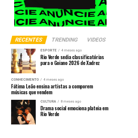
RECENTES
TRENDING
VIDEOS
ESPORTE
4 meses ago
Rio Verde sedia classificatórias
para o Goiano 2026 de Xadrez
CONHECIMENTO
4 meses ago
Fátima Leão ensina artistas a comporem
músicas que vendem
CULTURA
8 meses ago
Drama social emociona plateia em
Rio Verde