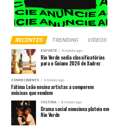
RECENTES
TRENDING
VIDEOS
ESPORTE
4 meses ago
Rio Verde sedia classificatórias
para o Goiano 2026 de Xadrez
CONHECIMENTO
4 meses ago
Fátima Leão ensina artistas a comporem
músicas que vendem
CULTURA
8 meses ago
Drama social emociona plateia em
Rio Verde