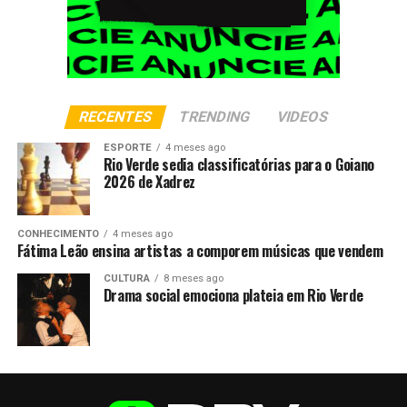
RECENTES
TRENDING
VIDEOS
ESPORTE
4 meses ago
Rio Verde sedia classificatórias para o Goiano
2026 de Xadrez
CONHECIMENTO
4 meses ago
Fátima Leão ensina artistas a comporem músicas que vendem
CULTURA
8 meses ago
Drama social emociona plateia em Rio Verde