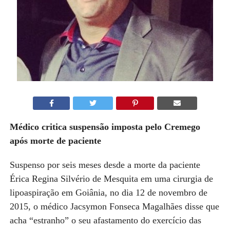
Médico
critica
suspensão imposta pelo Cremego
após morte de paciente
S
uspenso por seis meses des
d
e a morte da paciente
Érica
Regina
Silvério
de Mesquita
em uma cirurgia de
lipoaspiração em Goiânia,
no dia 12 de
novembro de
2015, o médico Jacsymon Fonseca Magalhães
disse que
acha
“estranho” o seu afastamento do exercício das