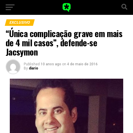
EXCLUSIVO
“Única complicação grave em mais
de 4 mil casos”, defende-se
Jacsymon
Published
10 anos ago
on
4 de maio de 2016
By
diario