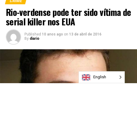
CRIME
Rio-verdense pode ter sido vítima de
serial killer nos EUA
Published
10 anos ago
on
13 de abril de 2016
By
diario
English