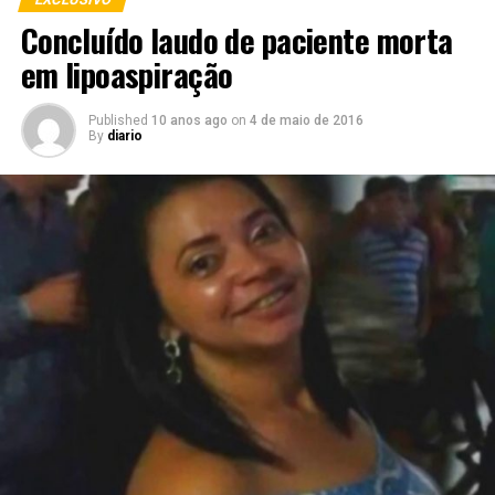
Concluído laudo de paciente morta
em lipoaspiração
Published
10 anos ago
on
4 de maio de 2016
By
diario