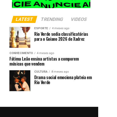
LATEST
TRENDING
VIDEOS
ESPORTE
4 meses ago
Rio Verde sedia classificatórias
para o Goiano 2026 de Xadrez
CONHECIMENTO
4 meses ago
Fátima Leão ensina artistas a comporem
músicas que vendem
CULTURA
8 meses ago
Drama social emociona plateia em
Rio Verde