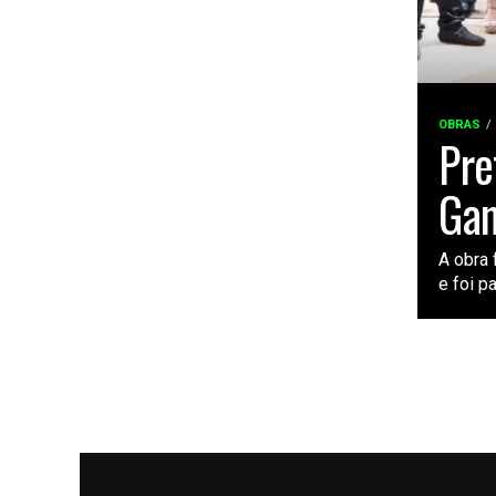
OBRAS
Pre
Gam
A obra 
e foi p