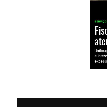
SERVIÇO
Fis
ate
Unifica
e inten
excessi