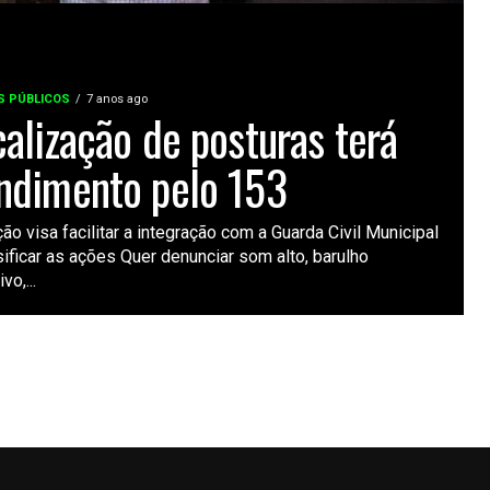
S PÚBLICOS
7 anos ago
calização de posturas terá
ndimento pelo 153
ção visa facilitar a integração com a Guarda Civil Municipal
sificar as ações Quer denunciar som alto, barulho
vo,...