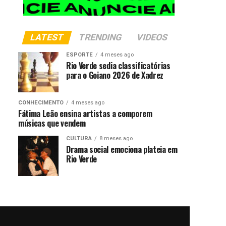
LATEST
TRENDING
VIDEOS
ESPORTE
4 meses ago
Rio Verde sedia classificatórias
para o Goiano 2026 de Xadrez
CONHECIMENTO
4 meses ago
Fátima Leão ensina artistas a comporem
músicas que vendem
CULTURA
8 meses ago
Drama social emociona plateia em
Rio Verde