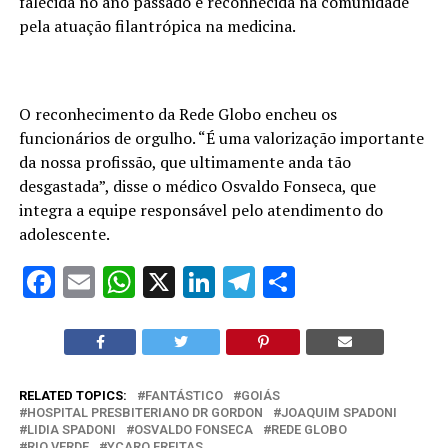
falecida no ano passado e reconhecida na comunidade
pela atuação filantrópica na medicina.
O reconhecimento da Rede Globo encheu os
funcionários de orgulho. “É uma valorização importante
da nossa profissão, que ultimamente anda tão
desgastada”, disse o médico Osvaldo Fonseca, que
integra a equipe responsável pelo atendimento do
adolescente.
Facebook
Email
WhatsApp
X
LinkedIn
Telegram
Share
RELATED TOPICS:
FANTÁSTICO
GOIÁS
HOSPITAL PRESBITERIANO DR GORDON
JOAQUIM SPADONI
LIDIA SPADONI
OSVALDO FONSECA
REDE GLOBO
RIO VERDE
YCARO FREITAS