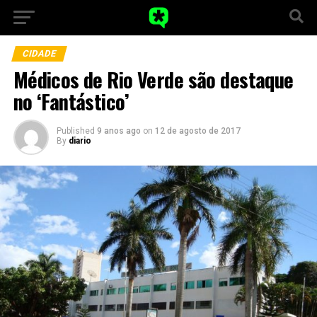
CIDADE
Médicos de Rio Verde são destaque
no ‘Fantástico’
Published
9 anos ago
on
12 de agosto de 2017
By
diario