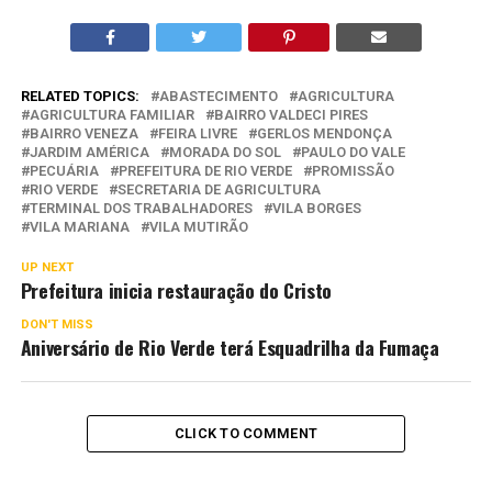
RELATED TOPICS:
ABASTECIMENTO
AGRICULTURA
AGRICULTURA FAMILIAR
BAIRRO VALDECI PIRES
BAIRRO VENEZA
FEIRA LIVRE
GERLOS MENDONÇA
JARDIM AMÉRICA
MORADA DO SOL
PAULO DO VALE
PECUÁRIA
PREFEITURA DE RIO VERDE
PROMISSÃO
RIO VERDE
SECRETARIA DE AGRICULTURA
TERMINAL DOS TRABALHADORES
VILA BORGES
VILA MARIANA
VILA MUTIRÃO
UP NEXT
Prefeitura inicia restauração do Cristo
DON'T MISS
Aniversário de Rio Verde terá Esquadrilha da Fumaça
CLICK TO COMMENT