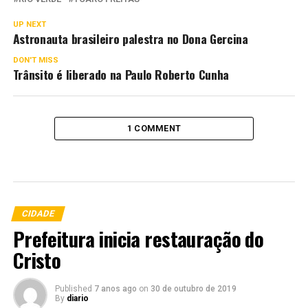
UP NEXT
Astronauta brasileiro palestra no Dona Gercina
DON'T MISS
Trânsito é liberado na Paulo Roberto Cunha
1 COMMENT
CIDADE
Prefeitura inicia restauração do
Cristo
Published
7 anos ago
on
30 de outubro de 2019
By
diario