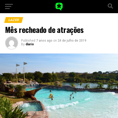
LAZER
Mês recheado de atrações
Published
7 anos ago
on
24 de julho de 2019
By
diario