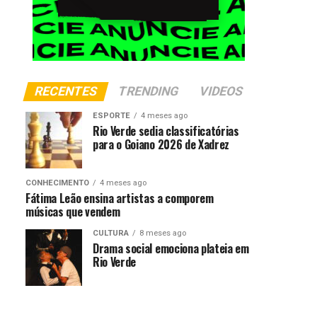
RECENTES
TRENDING
VIDEOS
ESPORTE
4 meses ago
Rio Verde sedia classificatórias
para o Goiano 2026 de Xadrez
CONHECIMENTO
4 meses ago
Fátima Leão ensina artistas a comporem
músicas que vendem
CULTURA
8 meses ago
Drama social emociona plateia em
Rio Verde