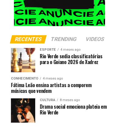
RECENTES
TRENDING
VIDEOS
ESPORTE
4 meses ago
Rio Verde sedia classificatórias
para o Goiano 2026 de Xadrez
CONHECIMENTO
4 meses ago
Fátima Leão ensina artistas a comporem
músicas que vendem
CULTURA
8 meses ago
Drama social emociona plateia em
Rio Verde