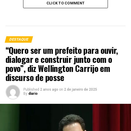
CLICK TO COMMENT
DESTAQUE
“Quero ser um prefeito para ouvir,
dialogar e construir junto com o
povo”, diz Wellington Carrijo em
discurso de posse
Published
2 anos ago
on
2 de janeiro de 2025
By
diario