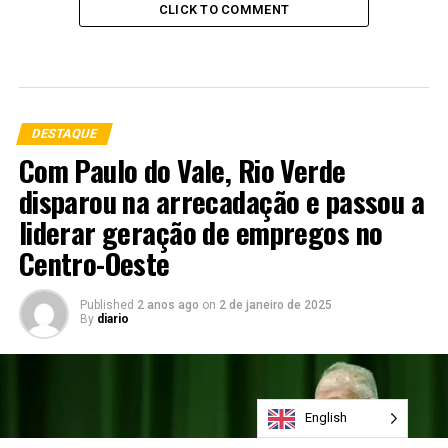
CLICK TO COMMENT
DESTAQUE
Com Paulo do Vale, Rio Verde
disparou na arrecadação e passou a
liderar geração de empregos no
Centro-Oeste
Published
2 anos ago
on
2 de janeiro de 2025
By
diario
English