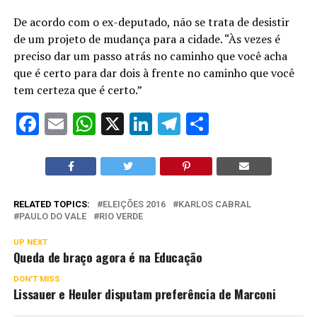
De acordo com o ex-deputado, não se trata de desistir
de um projeto de mudança para a cidade. “Às vezes é
preciso dar um passo atrás no caminho que você acha
que é certo para dar dois à frente no caminho que você
tem certeza que é certo.”
Facebook
Email
WhatsApp
X
LinkedIn
Telegram
Share
RELATED TOPICS:
ELEIÇÕES 2016
KARLOS CABRAL
PAULO DO VALE
RIO VERDE
UP NEXT
Queda de braço agora é na Educação
DON'T MISS
Lissauer e Heuler disputam preferência de Marconi