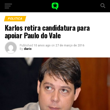
POLITICA
Karlos retira candidatura para
apoiar Paulo do Vale
Published
10 anos ago
on
27 de março de 2016
By
diario