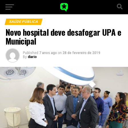
SAÚDE PÚBLICA
Novo hospital deve desafogar UPA e
Municipal
Published
7 anos ago
on
28 de fevereiro de 2019
By
diario