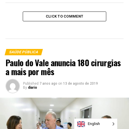
CLICK TO COMMENT
SAÚDE PÚBLICA
Paulo do Vale anuncia 180 cirurgias
a mais por mês
Published
7 anos ago
on
13 de agosto de 2019
By
diario
English