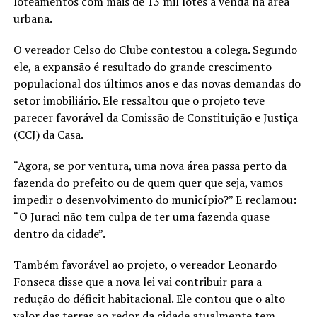
loteamentos com mais de 13 mil lotes à venda na área
urbana.
O vereador Celso do Clube contestou a colega. Segundo
ele, a expansão é resultado do grande crescimento
populacional dos últimos anos e das novas demandas do
setor imobiliário. Ele ressaltou que o projeto teve
parecer favorável da Comissão de Constituição e Justiça
(CCJ) da Casa.
“Agora, se por ventura, uma nova área passa perto da
fazenda do prefeito ou de quem quer que seja, vamos
impedir o desenvolvimento do município?” E reclamou:
“O Juraci não tem culpa de ter uma fazenda quase
dentro da cidade”.
Também favorável ao projeto, o vereador Leonardo
Fonseca disse que a nova lei vai contribuir para a
redução do déficit habitacional. Ele contou que o alto
valor das terras ao redor da cidade atualmente tem