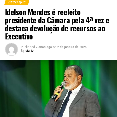
DESTAQUE
Idelson Mendes é reeleito
presidente da Câmara pela 4ª vez e
destaca devolução de recursos ao
Executivo
Published
2 anos ago
on
2 de janeiro de 2025
By
diario