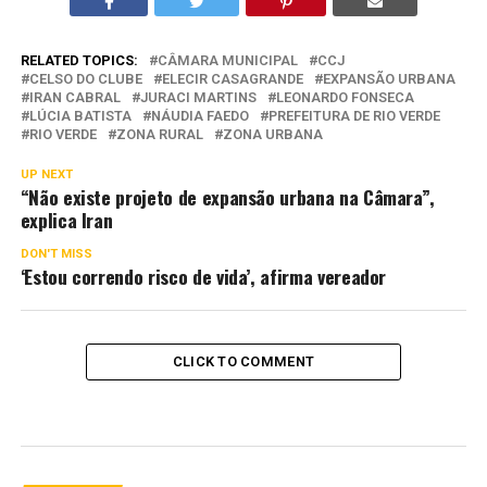
RELATED TOPICS:
CÂMARA MUNICIPAL
CCJ
CELSO DO CLUBE
ELECIR CASAGRANDE
EXPANSÃO URBANA
IRAN CABRAL
JURACI MARTINS
LEONARDO FONSECA
LÚCIA BATISTA
NÁUDIA FAEDO
PREFEITURA DE RIO VERDE
RIO VERDE
ZONA RURAL
ZONA URBANA
UP NEXT
“Não existe projeto de expansão urbana na Câmara”,
explica Iran
DON'T MISS
‘Estou correndo risco de vida’, afirma vereador
CLICK TO COMMENT