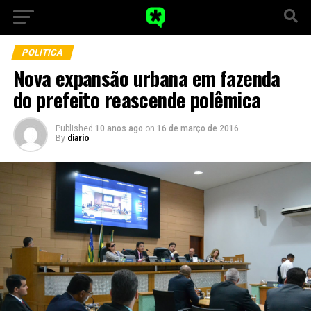
POLITICA
Nova expansão urbana em fazenda
do prefeito reascende polêmica
Published
10 anos ago
on
16 de março de 2016
By
diario