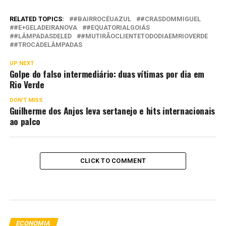
RELATED TOPICS:
#BAIRROCÉUAZUL
#CRASDOMMIGUEL
#E+GELADEIRANOVA
#EQUATORIALGOIÁS
#LÂMPADASDELED
#MUTIRÃOCLIENTETODODIAEMRIOVERDE
#TROCADELÂMPADAS
UP NEXT
Golpe do falso intermediário: duas vítimas por dia em
Rio Verde
DON'T MISS
Guilherme dos Anjos leva sertanejo e hits internacionais
ao palco
CLICK TO COMMENT
ECONOMIA