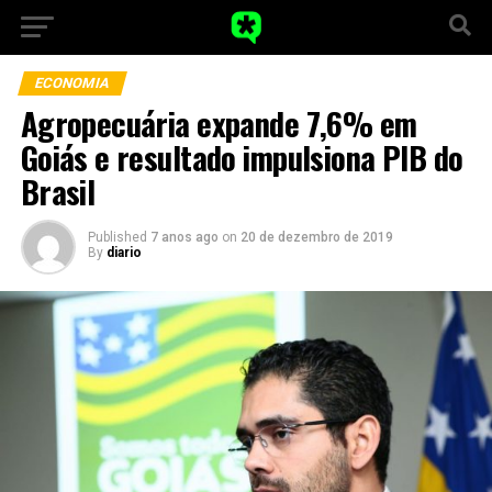
ECONOMIA
Agropecuária expande 7,6% em
Goiás e resultado impulsiona PIB do
Brasil
Published
7 anos ago
on
20 de dezembro de 2019
By
diario