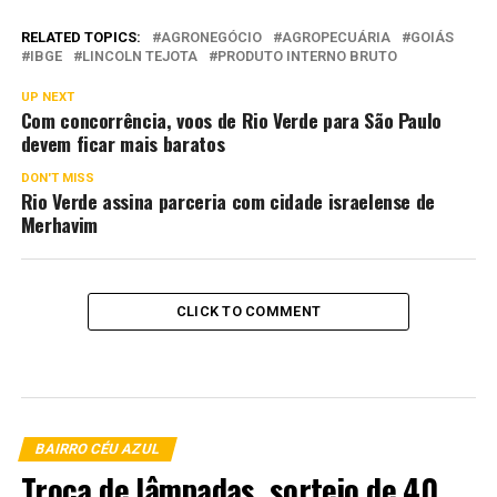
RELATED TOPICS:
AGRONEGÓCIO
AGROPECUÁRIA
GOIÁS
IBGE
LINCOLN TEJOTA
PRODUTO INTERNO BRUTO
UP NEXT
Com concorrência, voos de Rio Verde para São Paulo
devem ficar mais baratos
DON'T MISS
Rio Verde assina parceria com cidade israelense de
Merhavim
CLICK TO COMMENT
BAIRRO CÉU AZUL
Troca de lâmpadas, sorteio de 40