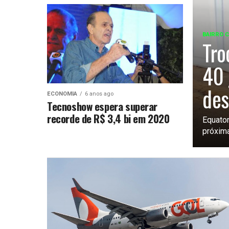
BAIRRO 
Tro
40 
des
ECONOMIA
6 anos ago
Tecnoshow espera superar
recorde de R$ 3,4 bi em 2020
Equator
próxima